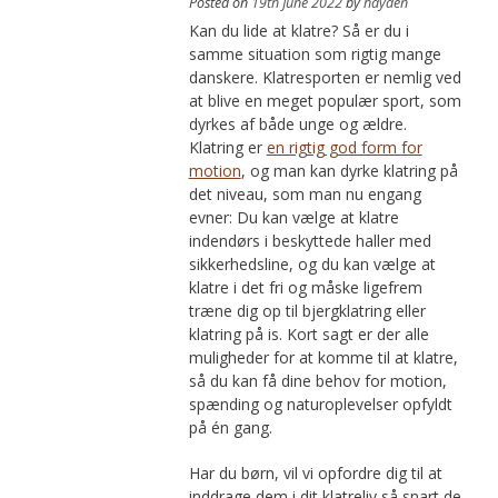
Posted on
19th June 2022
by
hayden
Kan du lide at klatre? Så er du i
samme situation som rigtig mange
danskere. Klatresporten er nemlig ved
at blive en meget populær sport, som
dyrkes af både unge og ældre.
Klatring er
en rigtig god form for
motion
, og man kan dyrke klatring på
det niveau, som man nu engang
evner: Du kan vælge at klatre
indendørs i beskyttede haller med
sikkerhedsline, og du kan vælge at
klatre i det fri og måske ligefrem
træne dig op til bjergklatring eller
klatring på is. Kort sagt er der alle
muligheder for at komme til at klatre,
så du kan få dine behov for motion,
spænding og naturoplevelser opfyldt
på én gang.
Har du børn, vil vi opfordre dig til at
inddrage dem i dit klatreliv så snart de