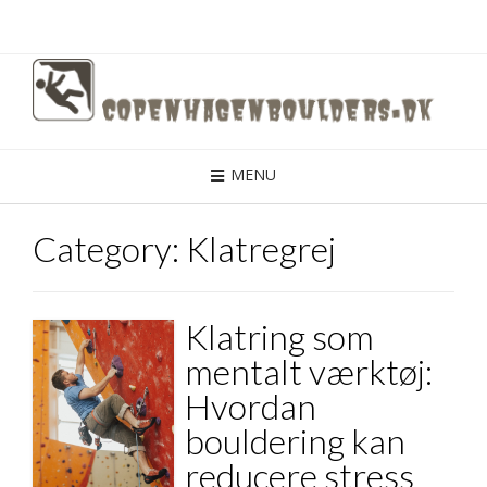
Skip
to
content
MENU
Category:
Klatregrej
Klatring som
mentalt værktøj:
Hvordan
bouldering kan
reducere stress