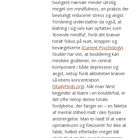
tvungent nærvær minder utrolig
meget om mindfulness, en praksis der
beviseligt reducerer stress og angst.
Forskning understøtter da også, at
klatring i sig selv kan opfattes som
‘iboende mindful’, fordi det kræver
totalt fokus på nuet, kroppen og
bevægelserne (
Current Psychology
).
Studier har vist, at bouldering kan
mindske grublerier, en central
komponent i både depression og
angst, netop fordi aktiviteten kræver
så intens koncentration
(
StudyFinds.org
). Når man først
begynder at klatre i en boulderhal, er
det ofte netop denne totale
fordybelse, der fanger en – en følelse
af mental stilhed midt i den fysiske
anstrengelse. Man er nødt til at være
opmærksom og fokuseret for ikke at
falde, hvilket efterlader meget lidt