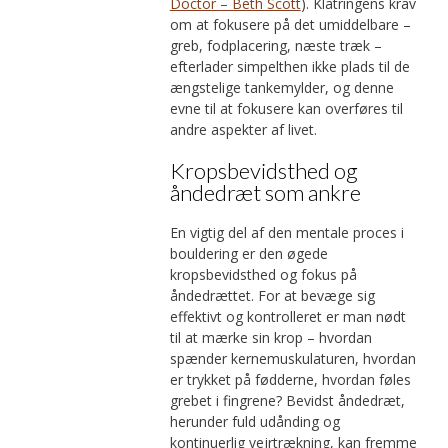
Doctor – Beth Scott
). Klatringens krav
om at fokusere på det umiddelbare –
greb, fodplacering, næste træk –
efterlader simpelthen ikke plads til de
ængstelige tankemylder, og denne
evne til at fokusere kan overføres til
andre aspekter af livet.
Kropsbevidsthed og
åndedræt som ankre
En vigtig del af den mentale proces i
bouldering er den øgede
kropsbevidsthed og fokus på
åndedrættet. For at bevæge sig
effektivt og kontrolleret er man nødt
til at mærke sin krop – hvordan
spænder kernemuskulaturen, hvordan
er trykket på fødderne, hvordan føles
grebet i fingrene? Bevidst åndedræt,
herunder fuld udånding og
kontinuerlig vejrtrækning, kan fremme