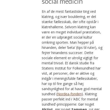
social medicin
En af de mest fantastiske ting ved
klatring, og især bouldering, er det
stærke fællesskab, der ofte opstår i
klatrehallerne. Selvom klatring kan
være en meget individuel præstation,
er der en udpræget social kultur
omkring sporten. Man hepper på
hinanden, deler ‘beta’ (tips til ruter), og
fejrer hinandens succeser. Dette
sociale element er utrolig vigtigt for
mental trivsel. Et dansk studie fra
Statens Institut for Folkesundhed har
vist, at personer, der er aktive og
indgår i meningsfulde fællesskaber,
har op til fire gange så høj
sandsynlighed for at have god mental
sundhed (
Nordea-fonden
). Klatring
passer perfekt ind i ‘ABC for mental
sundhed’-principperne: Gør noget
Aktivt
, gør noget
Sammen
, og gør