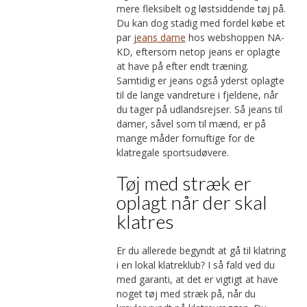
mere fleksibelt og løstsiddende tøj på.
Du kan dog stadig med fordel købe et
par
jeans dame
hos webshoppen NA-
KD, eftersom netop jeans er oplagte
at have på efter endt træning.
Samtidig er jeans også yderst oplagte
til de lange vandreture i fjeldene, når
du tager på udlandsrejser. Så jeans til
damer, såvel som til mænd, er på
mange måder fornuftige for de
klatregale sportsudøvere.
Tøj med stræk er
oplagt når der skal
klatres
Er du allerede begyndt at gå til klatring
i en lokal klatreklub? I så fald ved du
med garanti, at det er vigtigt at have
noget tøj med stræk på, når du