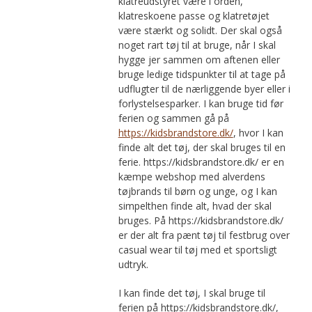
klatreudstyret være i orden,
klatreskoene passe og klatretøjet
være stærkt og solidt. Der skal også
noget rart tøj til at bruge, når I skal
hygge jer sammen om aftenen eller
bruge ledige tidspunkter til at tage på
udflugter til de nærliggende byer eller i
forlystelsesparker. I kan bruge tid før
ferien og sammen gå på
https://kidsbrandstore.dk/
, hvor I kan
finde alt det tøj, der skal bruges til en
ferie. https://kidsbrandstore.dk/ er en
kæmpe webshop med alverdens
tøjbrands til børn og unge, og I kan
simpelthen finde alt, hvad der skal
bruges. På https://kidsbrandstore.dk/
er der alt fra pænt tøj til festbrug over
casual wear til tøj med et sportsligt
udtryk.
I kan finde det tøj, I skal bruge til
ferien på https://kidsbrandstore.dk/,