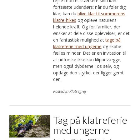
rejse mod et stærkere sind kan
fortsætte udendørs; når du føler dig
klar, kan du
blive klar til sommerens
klatre-hikes
og opleve naturens
helende kraft. Og for familier, der
ønsker at dele disse oplevelser, er det
en fantastisk mulighed at
tage på
klatreferie med ungerne
og skabe
fælles minder. Det er en invitation til
at udforske ikke kun klippevægge,
men også dybderne i os selv, og
opdage den styrke, der ligger gemt
der.
Posted in
Klatregrej
Tag på klatreferie
med ungerne