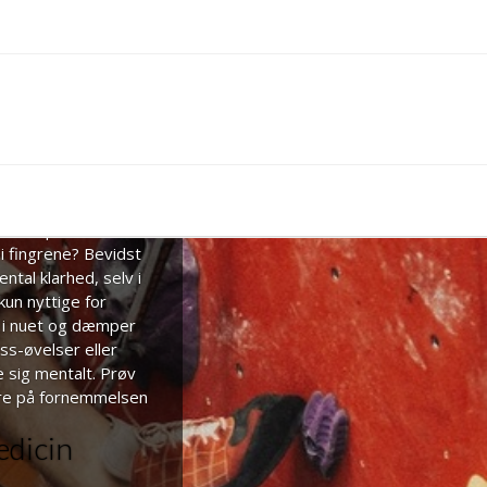
 at fokusere på det
til de ængstelige
 af livet.
OG
RE
d og fokus på
sin krop – hvordan
i fingrene? Bevidst
tal klarhed, selv i
 kun nyttige for
t i nuet og dæmper
ss-øvelser eller
e sig mentalt. Prøv
sere på fornemmelsen
edicin