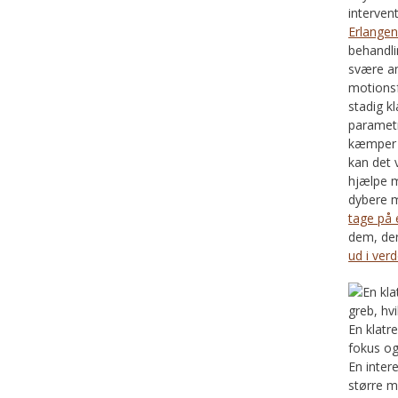
interven
Erlange
behandli
svære an
motionsf
stadig k
parametr
kæmper m
kan det 
hjælpe m
dybere m
tage på 
dem, der
ud i ver
En klatr
fokus og
En intere
større m