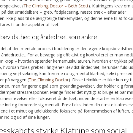
kan fortsætte udendørs; når du føler dig klar, kan du
blive klar ti
erspektivet (
The Climbing Doctor – Beth Scott
). Klatringens krav om 
urens helende kraft. Og for familier, der ønsker at dele disse op
 på det umiddelbare – greb, fodplacering, næste træk – efterlader
 at
tage på klatreferie med ungerne
og skabe fælles minder. Det er
en ikke plads til de ængstelige tankemylder, og denne evne til at foku
 klippevægge, men også dybderne i os selv, og opdage den styrk
øres til andre aspekter af livet.
der.
bevidsthed og åndedræt som ankre
g del af den mentale proces i bouldering er den øgede kropsbevidsthe
 åndedrættet. For at bevæge sig effektivt og kontrolleret er man nødt 
n krop – hvordan spænder kernemuskulaturen, hvordan er trykket p
, hvordan føles grebet i fingrene? Bevidst åndedræt, herunder fuld u
nuerlig vejrtrækning, kan fremme ro og mental klarhed, selv i pressed
ner på væggen (
The Climbing Doctor
). Disse teknikker er ikke kun nytt
onen, men fungerer også som grounding-øvelser, der holder dig foran
dæmper stressresponser. Mange finder det nyttigt at bruge et par mi
ulness-øvelser eller fokuseret åndedræt, inden de starter en klatrese
une ind og forberede sig mentalt. Prøv f.eks. inden din næste klatreses
nene i et minut og udelukkende fokusere på fornemmelsen af luften, 
 ind og ud af dine lunger.
esskabets styrke Klatring som social