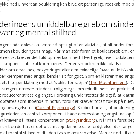
ringen findes der konkrete metoder til at forstærke boulderingen
ykke ned i, hvordan bouldering kan blive dit personlige redskab mod s
trere integrerer mentale øvelser som en fast del af deres rutine
.
sioner før klatring, brug af meditationsapps, eller visualisering 
forsøg på en rute – en teknik, forskning har vist kan forbedre præ
deringens umiddelbare greb om sinde
positive oplevelser med klatring, både på og uden for væggen, k
ær og mental stilhed
 selvrefleksion. Det er også værd at huske på, at overordnet ve
n afbalanceret livsstil, herunder god ernæring, spiller en rolle. For
ogensinde oplevet at være så opslugt af en aktivitet, at alt andet fors
 der ellers bruges på planlægning og indkøb, kan løsninger som at
ernen i boulderingens magi. Når man står foran et boulderproblem, en
asser leveret til døren
være en hjælp for nogle til at oprethold
latrerute, kræver det fuld opmærksomhed. Hvert greb, hver fodplaceri
, så fokus kan forblive på aktiviteter som klatring, der styrker s
 i kroppen – alt skal koordineres. Der er simpelthen ikke plads til
uktureret tilgang, er koncepter som Bouldering Psychotherapy (B
der om deadlines, bekymringer eller den evindelige ‘hvad nu hvis’-spi
mbineres med psykoterapeutiske interventioner som kognitiv ad
er kæmper med angst, kender alt for godt. Som en klatrer med angst
er (
Uniklinikum Erlangen
). Studier har vist, at BPT kan være mere e
et, hjælper klatring med at ‘slukke for støjen’ (
The Mountaineers
). D
 behandlingen af depression. Selvom nogle studier, som et pilotstud
 tvungent nærvær minder utrolig meget om mindfulness, en praksis d
er og PTSD, ikke fandt klatring markant bedre end andre motionsf
gt reducerer stress og angst. Forskning understøtter da også, at klatrin
 netop disse lidelser, understregede det stadig klatringens genn
 opfattes som ‘iboende mindful’, fordi det kræver totalt fokus på nuet
ing i psykologiske parametre over tid for deltagerne (
PMC NCBI
 og bevægelserne (
Current Psychology
). Studier har vist, at boulderin
n kæmper med betydelig angst, depression eller andre mentale 
grublerier, en central komponent i både depression og angst, netop f
nligt at søge professionel hjælp. En ergoterapeut kan for eksem
ten kræver så intens koncentration (
StudyFinds.org
). Når man først be
 som en del af en personlig behandlingsplan. For en dybere mental 
e i en boulderhal, er det ofte netop denne totale fordybelse, der fange
lse værd at
tage fri fra jobbet og tage på en klatretur
, hvor man f
se af mental stilhed midt i den fysiske anstrengelse. Man er nødt til at