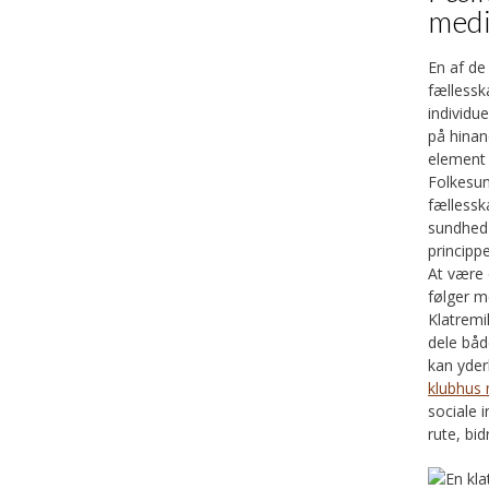
medi
En af de
fællessk
individu
på hinand
element e
Folkesun
fællessk
sundhed
principp
At være 
følger m
Klatremi
dele båd
kan yder
klubhus 
sociale 
rute, bi