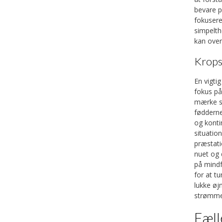
et stærkere sind 
bevare p
hikes
og opleve nat
fokusere
fantastisk mulighed
simpelth
udforske ikke kun
kan overf
Krops
En vigti
fokus på
mærke si
fødderne
og konti
situatio
præstati
nuet og 
på mindf
for at t
lukke øj
strømmer
Fæll