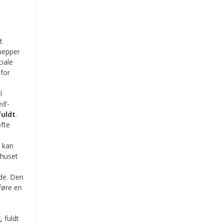
t
 hepper
ciale
 for
l
ed’-
uldt
.
ofte
n kan
bhuset
s
de. Den
føre en