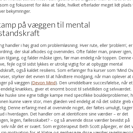
 dens fordele. For dem, der ønsker at tage klatringen til nye høj
m og fokuseret for ikke at falde, hvilket efterlader meget lidt plads t
nde at
rejse ud i verden for at dyrke klatresport
og opleve nye udf
ver bekymringer.
kamp på væggen til mental
tandskraft
dt på en bouldervæg, der strækker sig efter et greb, viser den me
strategiske tænkning, som bouldering kræver.
ersøgelse viste, at klatring specifikt kunne føre til en signifikant 
ng handler i høj grad om problemløsning. Hver rute, eller ‘problem’, er
state anxiety) sammenlignet med en social kontrolgruppe, hvilket
ordring, der skal afkodes og overvindes. Ofte falder man, prøver igen,
angstdæmpende effekt (
Frontiers in Psychiatry
).
 sin tilgang, og falder måske igen, før man endelig når toppen. Denne 
ns dybere klangbund En vej til varig 
ve, fejle og til sidst lykkes er utrolig vigtig for at opbygge mental
skraft, også kaldet resiliens. Som erfaringer fra kurser som ‘Mind O
 viser, styrker det evnen til at håndtere modgang, når man oplever at
mange blevet meget mere end bare en sport eller en motionsform.
nger på væggen (
Devon Mind
). Den umiddelbare succesfølelse, når e
ntalt værktøj, der tilbyder en unik kombination af fysisk udfordrin
endelig knækkes, giver et enormt boost til selvtilliden og selvværdet
ion. Gennem klatring lærer vi ikke kun at overvinde ydre forhindri
e huske sine egne tidlige kampe med specifikke boulderproblemer, 
er som frygt, tvivl og negativ selvsnak. Den konstante proces me
ionen kunne være stor, men glæden ved endelig at nå det sidste greb 
 håndtere modgang og fejre succeser – store som små – skaber en 
elig. Denne erfaring med at overvinde noget, der føltes umuligt, tage
ntale robusthed og generelle velbefindende. Den ro og klarhed,
ud i hverdagen. Det handler om at identificere sine værdier – er det
ive ud i resten af livet og gøre en bedre rustet til at håndtere 
ngen, legen, fællesskabet? – og så anvende disse værdier bevidst på
at finde den aktivitet, der taler til én, og for mange af os er bou
selv når det er svært. Som ergoterapeut Beth Scott påpeger, er det v
ybt meningsfuld rejse mod et stærkere sind og en gladere hverd
å sin motivation for at klatre og genbesøge disse værdier regelmæssig