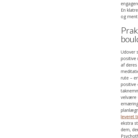
En klatre
og menta
Prak
boul
Udover s
positive
af deres
meditati
rute – e
positive
taknemme
velvære 
ernæring,
planlægn
leveret t
ekstra st
dem, der
Psychoth