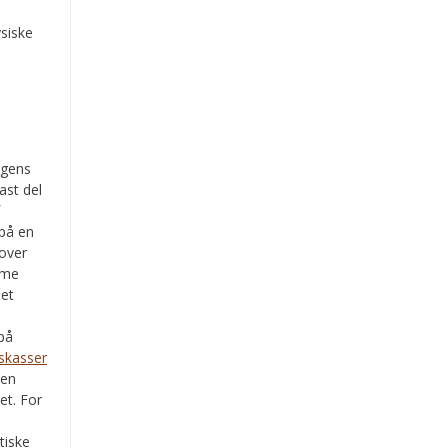
ysiske
ngens
ast del
f
 på en
 over
mme
net
 på
skasser
den
et. For
tiske