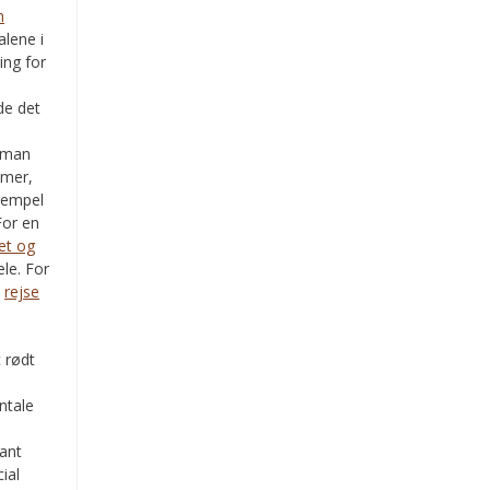
m
alene i
ing for
de det
e
s man
emer,
ksempel
For en
bet og
ele. For
t
rejse
ntale
kant
ial