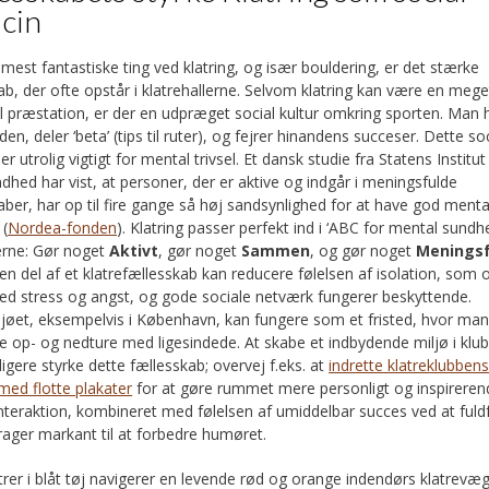
cin
 mest fantastiske ting ved klatring, og især bouldering, er det stærke
ab, der ofte opstår i klatrehallerne. Selvom klatring kan være en mege
el præstation, er der en udpræget social kultur omkring sporten. Man
en, deler ‘beta’ (tips til ruter), og fejrer hinandens succeser. Dette so
r utrolig vigtigt for mental trivsel. Et dansk studie fra Statens Institut
dhed har vist, at personer, der er aktive og indgår i meningsfulde
aber, har op til fire gange så høj sandsynlighed for at have god menta
 (
Nordea-fonden
). Klatring passer perfekt ind i ‘ABC for mental sundh
erne: Gør noget
Aktivt
, gør noget
Sammen
, og gør noget
Meningsf
en del af et klatrefællesskab kan reducere følelsen af isolation, som 
ed stress og angst, og gode sociale netværk fungerer beskyttende.
ljøet, eksempelvis i København, kan fungere som et fristed, hvor ma
e op- og nedture med ligesindede. At skabe et indbydende miljø i klu
ligere styrke dette fællesskab; overvej f.eks. at
indrette klatreklubben
med flotte plakater
for at gøre rummet mere personligt og inspireren
interaktion, kombineret med følelsen af umiddelbar succes ved at fuld
drager markant til at forbedre humøret.