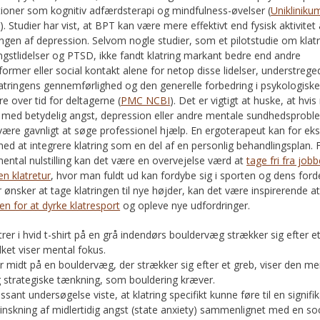
tioner som kognitiv adfærdsterapi og mindfulness-øvelser (
Unikliniku
n
). Studier har vist, at BPT kan være mere effektivt end fysisk aktivitet 
ngen af depression. Selvom nogle studier, som et pilotstudie om klatr
gstlidelser og PTSD, ikke fandt klatring markant bedre end andre
ormer eller social kontakt alene for netop disse lidelser, understrege
latringens gennemførlighed og den generelle forbedring i psykologisk
e over tid for deltagerne (
PMC NCBI
). Det er vigtigt at huske, at hvi
ed betydelig angst, depression eller andre mentale sundhedsprobl
være gavnligt at søge professionel hjælp. En ergoterapeut kan for e
ed at integrere klatring som en del af en personlig behandlingsplan. 
ental nulstilling kan det være en overvejelse værd at
tage fri fra job
en klatretur
, hvor man fuldt ud kan fordybe sig i sporten og dens ford
 ønsker at tage klatringen til nye højder, kan det være inspirerende a
den for at dyrke klatresport
og opleve nye udfordringer.
er midt på en bouldervæg, der strækker sig efter et greb, viser den me
 strategiske tænkning, som bouldering kræver.
ssant undersøgelse viste, at klatring specifikt kunne føre til en signifi
inskning af midlertidig angst (state anxiety) sammenlignet med en soc