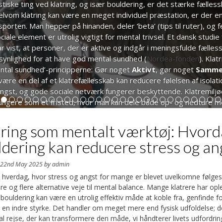
tiske ting ved klatring, og især bouldering, er det stærke fælles
 Selvom klatring kan være en meget individuel præstation, er der 
sporten. Man hepper på hinanden, deler ‘beta’ (tips til ruter), og 
iale element er utrolig vigtigt for mental trivsel. Et dansk studie 
 vist, at personer, der er aktive og indgår i meningsfulde fællessk
synlighed for at have god mental sundhed (
Nordea-fonden
). Kla
mental sundhed’-principperne: Gør noget
Aktivt
, gør noget
Samm
 være en del af et klatrefællesskab kan reducere følelsen af isolat
gst, og gode sociale netværk fungerer beskyttende. Klatremiljø
4
5
6
7
8
9
10
11
12
13
14
15
16
17
18
19
20
21
22
23
24
25
26
27
28
ungere som et fristed, hvor man kan dele både op- og nedture me
e miljø i klubhuset kan yderligere styrke dette fællesskab; overve
ubhus med flotte plakater
for at gøre rummet mere personligt og 
tring som mentalt værktøj: Hvor
ion, kombineret med følelsen af umiddelbar succes ved at fuldføre 
dering kan reducere stress og an
markant til at forbedre humøret.
n
22nd May 2025
by
admin
vl hverdag, hvor stress og angst for mange er blevet uvelkomne følge
dt fokuseret på en farverig indendørs klatrevæg, illustrerer den fy
ere og flere alternative veje til mental balance. Mange klatrere har opl
udfordring i klatresporten.
bouldering kan være en utrolig effektiv måde at koble fra, genfinde f
ske veje til mental balance gennem bou
en indre styrke. Det handler om meget mere end fysisk udfoldelse; d
l rejse, der kan transformere den måde, vi håndterer livets udfordrin