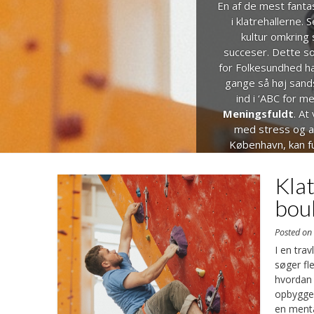
En af de mest fantas
i klatrehallerne.
kultur omkring 
succeser. Dette soc
for Folkesundhed har
gange så høj sand
ind i ‘ABC for 
Meningsfuldt
. At
med stress og an
1
2
3
København, kan f
skabe et indbydend
klatreklubbens kl
Kla
sociale interakt
boul
Posted o
I en tra
En klatrer, ful
søger fl
hvordan 
Prakti
opbygge 
en menta