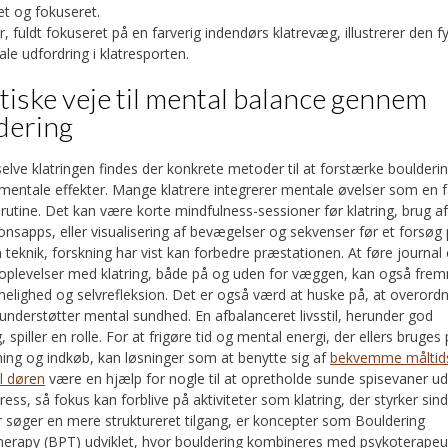
r, fuldt fokuseret på en farverig indendørs klatrevæg, illustrerer den f
le udfordring i klatresporten.
tiske veje til mental balance gennem
dering
elve klatringen findes der konkrete metoder til at forstærke boulderi
 mentale effekter. Mange klatrere integrerer mentale øvelser som en f
 rutine. Det kan være korte mindfulness-sessioner før klatring, brug a
onsapps, eller visualisering af bevægelser og sekvenser før et forsøg
n teknik, forskning har vist kan forbedre præstationen. At føre journal
 oplevelser med klatring, både på og uden for væggen, kan også fre
lighed og selvrefleksion. Det er også værd at huske på, at overord
understøtter mental sundhed. En afbalanceret livsstil, herunder god
 spiller en rolle. For at frigøre tid og mental energi, der ellers bruges
ing og indkøb, kan løsninger som at benytte sig af
bekvemme måltid
il døren
være en hjælp for nogle til at opretholde sunde spisevaner u
ress, så fokus kan forblive på aktiviteter som klatring, der styrker sind
 søger en mere struktureret tilgang, er koncepter som Bouldering
erapy (BPT) udviklet, hvor bouldering kombineres med psykoterapeu